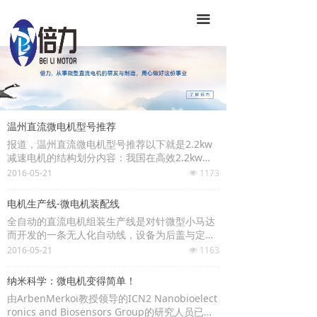
끀
温州直流微电机型号推荐
报道，温州直流微电机型号推荐以下就是2.2kw
减速电机的结构划分内容：我国在高效2.2kw减
速电机研发方面与国际水平基本保持同步，技术
2016-05-21
1173
넶
进步乐观。据2.2kw减速电机行业市场调查分析
报告显示，我国2.2kw减速电机年用电量已超过2
电机生产线-微电机装配线
万亿千瓦时，约占全国用电量的60%。不难看
全自动的直流电机组装生产线是对针微型小马达
出，2.2kw减速电机在国内市场中的推广显得尤
而开发的一条无人化自动线，设备为后盖与定子
为重要。
机壳整体为1人操作上下料，机器为全自动操
2016-05-21
1163
在工业领域中，减速电机量约占工业用电总量的
넶
作，正常情况下无需人工干预，上、下料机械手
75%，电机节能已成为工业节能关键。同轴减速
分别有装/卸料功能。其设备包含装配铜环、装配
机是指能将直流电能转换成机械能或将机械能转
纳米科学：微电机变得简单！
换向器、绕线、点焊、精车、电枢测试、装配介
换成电能的同轴减速机电机。而2.2kw减速电机
由ArbenMerkoi教授领导的ICN2 Nanobioelect
子、装配大壳轴承、装配磁石、充磁、装配小壳
的结构应由定子和转子两大部分组成。同轴减速
ronics and Biosensors Group的研究人员已经
轴承、装电刷、装铆钉、电机整体组合和啤爪等